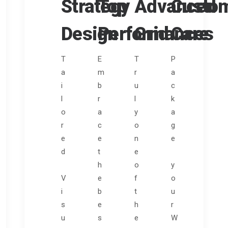
Strategy
Top
Advanced
Custo
Design
Performances
Grid
Care
T
E
T
P
a
m
r
a
i
b
u
c
l
r
l
k
o
a
y
a
r
c
o
g
e
e
n
e
d
t
e
h
o
y
V
e
f
o
i
b
t
u
s
e
h
r
u
s
e
W