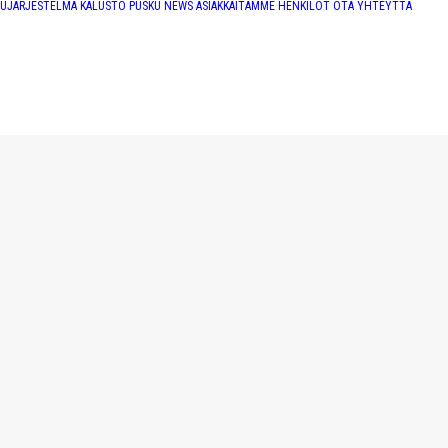
TUJÄRJESTELMÄ
KALUSTO
PUSKU NEWS
ASIAKKAITAMME
HENKILÖT
OTA YHTEYTTÄ