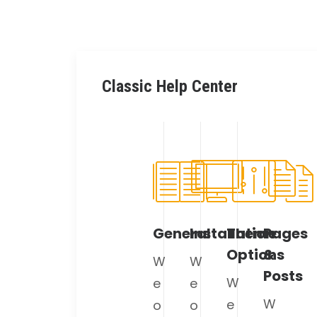
Classic Help Center
General
Installation
Theme
Pages
Options
&
W
W
Posts
W
e
e
W
e
o
o