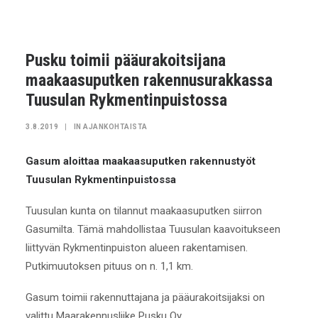
Pusku toimii pääurakoitsijana
maakaasuputken rakennusurakkassa
Tuusulan Rykmentinpuistossa
3.8.2019
|
IN
AJANKOHTAISTA
Gasum aloittaa maakaasuputken rakennustyöt
Tuusulan Rykmentinpuistossa
Tuusulan kunta on tilannut maakaasuputken siirron
Gasumilta. Tämä mahdollistaa Tuusulan kaavoitukseen
liittyvän Rykmentinpuiston alueen rakentamisen.
Putkimuutoksen pituus on n. 1,1 km.
Gasum toimii rakennuttajana ja pääurakoitsijaksi on
valittu Maarakennusliike Pusku Oy.