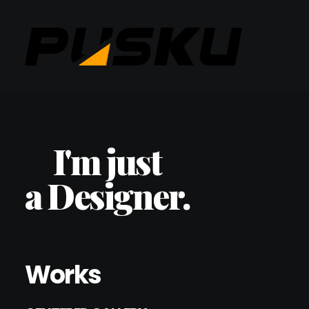
I'm just
a Designer.
Works