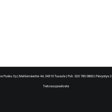
ke Pusku Oy
|
Mahlamäentie 44, 04310 Tuusula
|
Puh. 020 785 0800
|
Päivystys 
Tietosuojaseloste