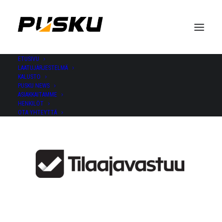
ETUSIVU
LAATUJÄRJESTELMÄ
Tilaajavastuu
KALUSTO
PUSKU NEWS
ASIAKKAITAMME
HENKILÖT
OTA YHTEYTTÄ