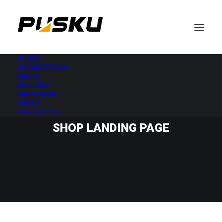
ETUSIVU
LAATUJÄRJESTELMÄ
KALUSTO
PUSKU NEWS
ASIAKKAITAMME
HENKILÖT
OTA YHTEYTTÄ
SHOP LANDING PAGE