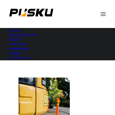
ETUSIVU
LAATUJÄRJESTELMÄ
4622
KALUSTO
PUSKU NEWS
ASIAKKAITAMME
HENKILÖT
OTA YHTEYTTÄ