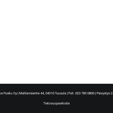
ke Pusku Oy
|
Mahlamäentie 44, 04310 Tuusula
|
Puh. 020 785 0800
|
Päivystys 
Tietosuojaseloste